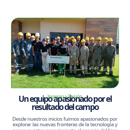
Un equipo apasionado por el
Ingenio y Pasión
resultado del campo
Desde nuestros inicios fuimos apasionados por
explorar las nuevas fronteras de la tecnología y